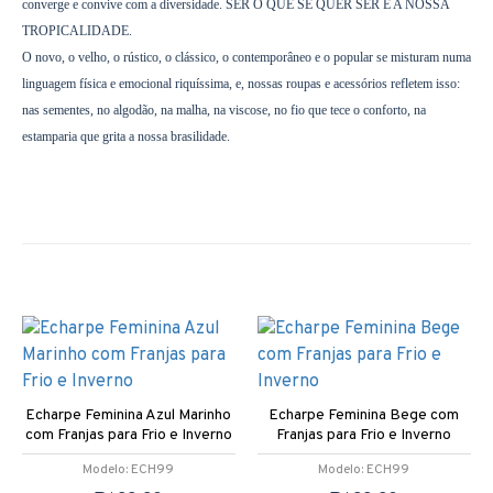
converge e convive com a diversidade. SER O QUE SE QUER SER É A NOSSA
TROPICALIDADE.
O novo, o velho, o rústico, o clássico, o contemporâneo e o popular se misturam numa
linguagem física e emocional riquíssima, e, nossas roupas e acessórios refletem isso:
nas sementes, no algodão, na malha, na viscose, no fio que tece o conforto, na
estamparia que grita a nossa brasilidade.
Echarpe Feminina Azul Marinho
Echarpe Feminina Bege com
com Franjas para Frio e Inverno
Franjas para Frio e Inverno
Modelo:
ECH99
Modelo:
ECH99