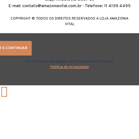
E-mail: contato@amazoniavital.com.br - Telefone: 11 4159 4495
COPYRIGHT © TODOS OS DIREITOS RESERVADOS A LOJA AMAZONIA
VITAL
R E CONTINUAR
Ao continuar navegando você concorda com nossa
Política de privacidade