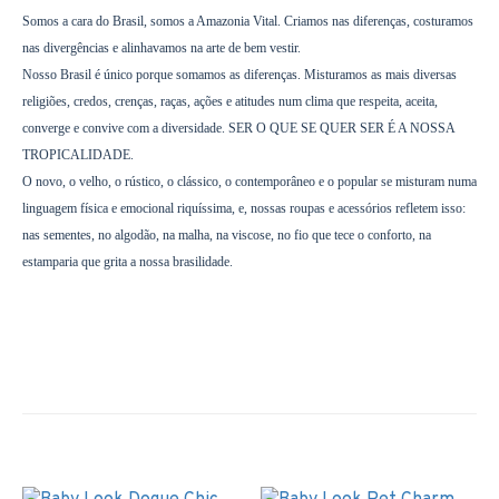
Somos a cara do Brasil, somos a Amazonia Vital. Criamos nas diferenças, costuramos
nas divergências e alinhavamos na arte de bem vestir.
Nosso Brasil é único porque somamos as diferenças. Misturamos as mais diversas
religiões, credos, crenças, raças, ações e atitudes num clima que respeita, aceita,
converge e convive com a diversidade. SER O QUE SE QUER SER É A NOSSA
TROPICALIDADE.
O novo, o velho, o rústico, o clássico, o contemporâneo e o popular se misturam numa
linguagem física e emocional riquíssima, e, nossas roupas e acessórios refletem isso:
nas sementes, no algodão, na malha, na viscose, no fio que tece o conforto, na
estamparia que grita a nossa brasilidade.