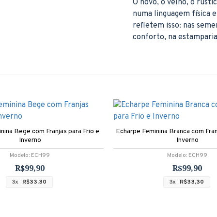
O novo, o velho, o rúst
numa linguagem física e
refletem isso: nas semen
conforto, na estamparia 
nina Bege com Franjas para Frio e
Echarpe Feminina Branca com Franj
Inverno
Inverno
Modelo:
ECH99
Modelo:
ECH99
R$99,90
R$99,90
3x
R$33,30
3x
R$33,30