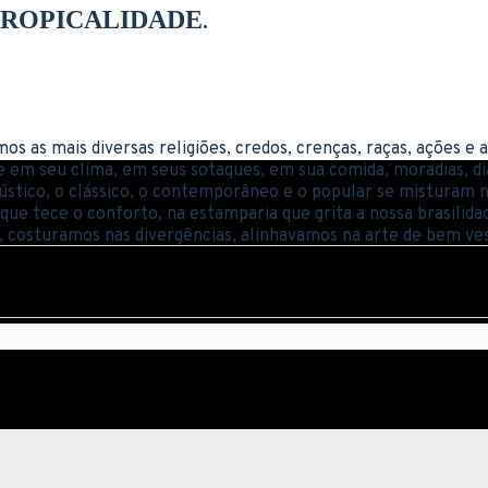
 TROPICALIDADE
.
s as mais diversas religiões, credos, crenças, raças, ações e 
de em seu clima, em seus sotaques, em sua comida, moradias,
co, o clássico, o contemporâneo e o popular se misturam num
o que tece o conforto, na estamparia que grita a nossa brasilid
costuramos nas divergências, alinhavamos na arte de bem vestir