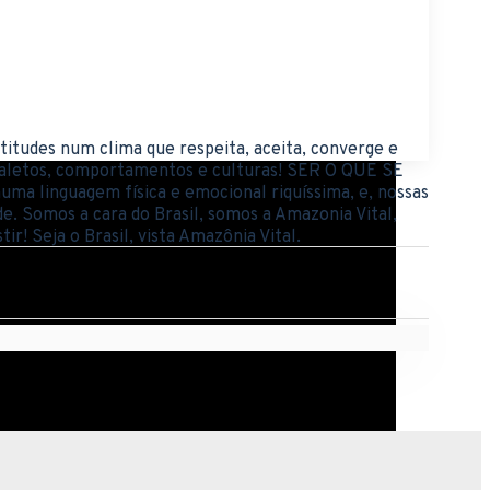
atitudes num clima que respeita, aceita, converge e
 dialetos, comportamentos e culturas! SER O QUE SE
a linguagem física e emocional riquíssima, e, nossas
ade. Somos a cara do Brasil, somos a Amazonia Vital,
! Seja o Brasil, vista Amazônia Vital.