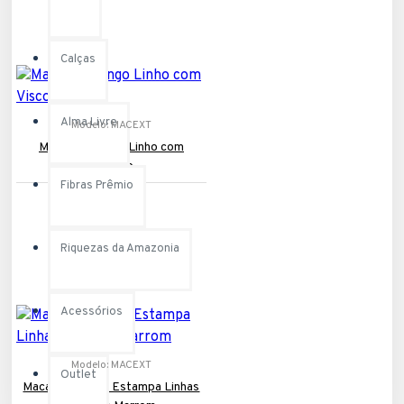
Calças
Alma Livre
Modelo:
MACEXT
Macacão Longo Linho com
Viscose
Fibras Prêmio
R$259,90
Riquezas da Amazonia
Acessórios
Modelo:
MACEXT
Outlet
Macacão Longo Estampa Linhas