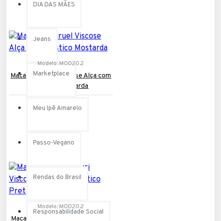
DIA DAS MÃES
Jeans
Modelo:
MOD20.2
Marketplace
Macacão Saruel Viscose Alça com
Elástico Mostarda
R$279,90
Meu Ipê Amarelo
Passo-Vegano
Rendas do Brasil
Modelo:
MOD20.2
Responsabilidade Social
Macacão Saruel Guri Viscose Alça