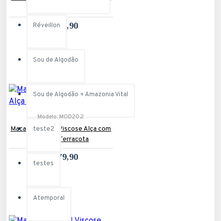
com Elástico Preto
R$279,90
Réveillon
Sou de Algodão
Sou de Algodão + Amazonia Vital
Modelo:
MOD20.2
Macacão Saruel Viscose Alça com
teste2
Elástico Terracota
R$279,90
testes
Atemporal