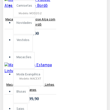
Camisetas
Modelo:
MOD20.2
Macacão Saruel Viscose Alça com
Novidades
Elástico Bordô
R$279,90
Vestidos
Macacões
Moda Evangélica
Modelo:
MACEXT
Macacão Longo Estampa Linhas
Urbanas
Blusas
R$199,90
Saias