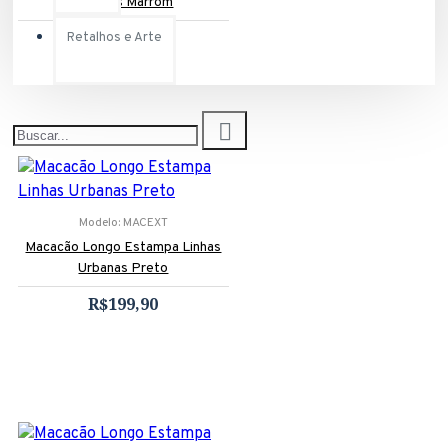
Urbanas Marrom
R$199,90
Retalhos e Arte
Modelo:
MACEXT
Macacão Longo Estampa Linhas
Urbanas Preto
R$199,90