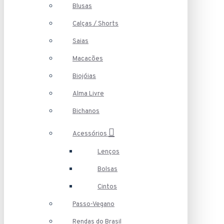
Blusas
Calças / Shorts
Saias
Macacões
Biojóias
Alma Livre
Bichanos
Acessórios
Lenços
Bolsas
Cintos
Passo-Vegano
Rendas do Brasil