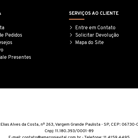
A
SERVIÇOS AO CLIENTE
ta
Entre em Contato
de Pedidos
Solicitar Devolução
esejos
Mapa do Site
vo
ale Presentes
 Elias Alves da Costa, nº 263, Vargem Grande Paulista - SP, CEP: 06730
Cnpj: 11.180.393/0001-89
E-mail: contato@amazoniavital.com.br - Telefone: 11 4159 4495