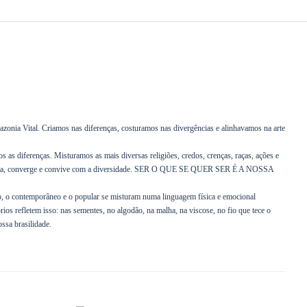
zonia Vital. Criamos nas diferenças, costuramos nas divergências e alinhavamos na arte
as diferenças. Misturamos as mais diversas religiões, credos, crenças, raças, ações e
aceita, converge e convive com a diversidade. SER O QUE SE QUER SER É A NOSSA
ico, o contemporâneo e o popular se misturam numa linguagem física e emocional
rios refletem isso: nas sementes, no algodão, na malha, na viscose, no fio que tece o
ossa brasilidade.