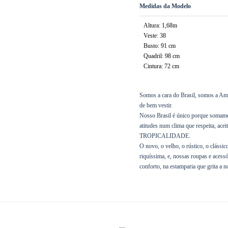
Medidas da Modelo
Altura: 1,68m
Veste: 38
Busto: 91 cm
Quadril: 98 cm
Cintura: 72 cm
Somos a cara do Brasil, somos a Ama
de bem vestir.
Nosso Brasil é único porque somamos 
atitudes num clima que respeita, 
TROPICALIDADE.
O novo, o velho, o rústico, o cláss
riquíssima, e, nossas roupas e acessó
conforto, na estamparia que grita a n