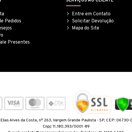
A
SERVIÇOS AO CLIENTE
ta
Entre em Contato
de Pedidos
Solicitar Devolução
esejos
Mapa do Site
vo
ale Presentes
 Elias Alves da Costa, nº 263, Vargem Grande Paulista - SP, CEP: 06730
Cnpj: 11.180.393/0001-89