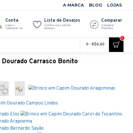
A MARCA
BLOG
LOJAS
Conta
Lista de Desejos
Comparar
Login /
Confira sua Lista de
Comparar
Cadastrar-se
Desejos
Produtos
0
0 - R$0,00
 Dourado Carrasco Bonito