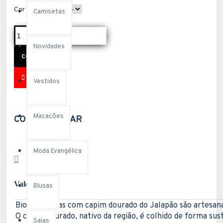
Cor
Camisetas
Novidades
COMPRAR
Vestidos
Macacões
COMPARTILHAR
Moda Evangélica
Vale saber:
Blusas
Biojoias feitas com capim dourado do Jalapão são artesanat
O capim dourado, nativo da região, é colhido de forma su
Saias