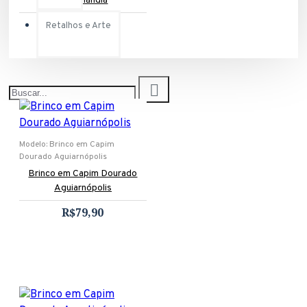
Abreulândia
R$79,90
Retalhos e Arte
Modelo:
Brinco em Capim
Dourado Aguiarnópolis
Brinco em Capim Dourado
Aguiarnópolis
R$79,90