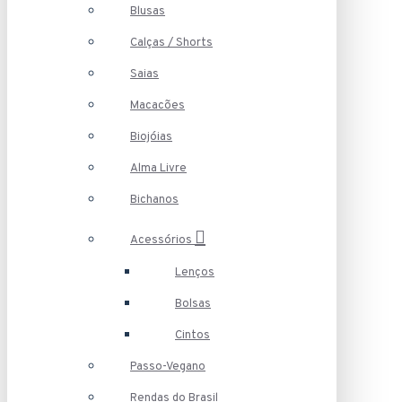
Blusas
Calças / Shorts
Saias
Macacões
Biojóias
Alma Livre
Bichanos
Acessórios
Lenços
Bolsas
Cintos
Passo-Vegano
Rendas do Brasil