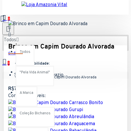
0
Todos
Brinco em Capim Dourado Alvorada
Todos
0 - R$0,00
0
Disponibilidade:
Em Estoque
"Pela Vida Animal"
Seu carrinho está vazio.
Modelo:
Brinco em Capim Dourado Alvorada
R$79,90
A Marca
Cores disponíveis:
Coleção Bichanos