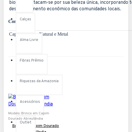
biojoias destacam-se por sua beleza única, incorporando t
desenvolvimento econômico das comunidades locais.
Calças
Composição:
Capim dourado Natural e Metal
Alma Livre
Fibras Prêmio
Riquezas da Amazonia
Acessórios
Modelo:
Brinco em Capim
Dourado Abreulândia
Outlet
Brinco em Capim Dourado