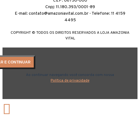
CEP: 06730-000
Cnpj: 11.180.393/0001-89
E-mail: contato@amazoniavital.com.br - Telefone: 11 4159
4495
COPYRIGHT © TODOS OS DIREITOS RESERVADOS A LOJA AMAZONIA
VITAL
AR E CONTINUAR
Ao continuar navegando você concorda com nossa
Política de privacidade