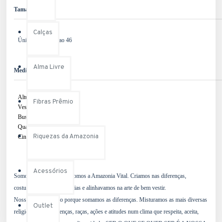
Tamanhos
Calças
Único - Veste 38 ao 46
Alma Livre
Medidas da Modelo
Altura: 1,68m
Fibras Prêmio
Veste: 38
Busto: 91 cm
Quadril: 98 cm
Riquezas da Amazonia
Cintura: 72 cm
Acessórios
Somos a cara do Brasil, somos a Amazonia Vital. Criamos nas diferenças,
costuramos nas divergências e alinhavamos na arte de bem vestir.
Nosso Brasil é único porque somamos as diferenças. Misturamos as mais diversas
Outlet
religiões, credos, crenças, raças, ações e atitudes num clima que respeita, aceita,