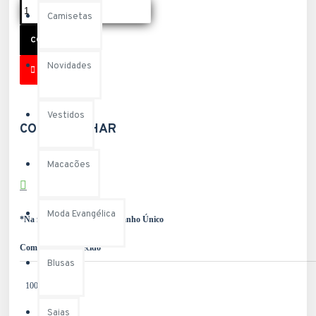
Camisetas
COMPRAR
Novidades
Vestidos
COMPARTILHAR
Macacões
Moda Evangélica
*Na foto a Modelo veste tamanho Único
Composição do Tecido
Blusas
100% Viscose
Saias