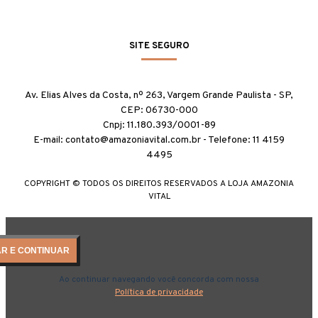
SITE SEGURO
Av. Elias Alves da Costa, nº 263, Vargem Grande Paulista - SP,
CEP: 06730-000
Cnpj: 11.180.393/0001-89
E-mail: contato@amazoniavital.com.br - Telefone: 11 4159
4495
COPYRIGHT © TODOS OS DIREITOS RESERVADOS A LOJA AMAZONIA
VITAL
AR E CONTINUAR
Ao continuar navegando você concorda com nossa
Política de privacidade