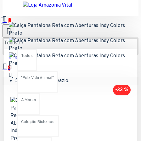
0
Todos
Todos
0 - R$0,00
0
"Pela Vida Animal"
Seu carrinho está vazio.
-33 %
A Marca
Coleção Bichanos