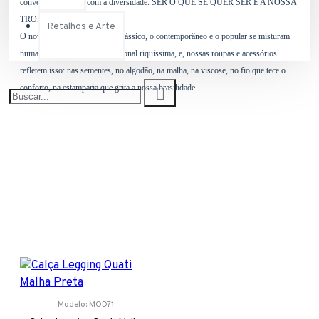
converge e convive com a diversidade. SER O QUE SE QUER SER É A NOSSA
TROPICALIDADE.
Retalhos e Arte
O novo, o velho, o rústico, o clássico, o contemporâneo e o popular se misturam
numa linguagem física e emocional riquíssima, e, nossas roupas e acessórios
refletem isso: nas sementes, no algodão, na malha, na viscose, no fio que tece o
conforto, na estamparia que grita a nossa brasilidade.
Modelo:
MOD71