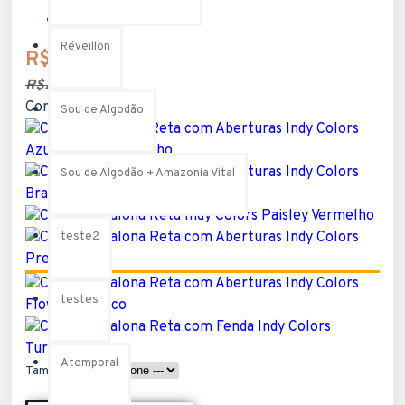
Modelo:
INDY PANT
Réveillon
R$199,90
R$299,90
Cores disponíveis:
Sou de Algodão
Sou de Algodão + Amazonia Vital
teste2
testes
Atemporal
Tamanho