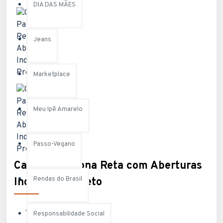
DIA DAS MÃES
Jeans
Marketplace
Meu Ipê Amarelo
Passo-Vegano
Calça Pantalona Reta com Aberturas
Rendas do Brasil
Indy Colors Preto
Disponibilidade:
Responsabilidade Social
Em Estoque