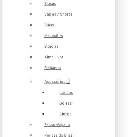
Blusas
Calças / Shorts
Saias
Macacões
Biojóias
Alma Livre
Bichanos
Acessórios
Lenços
Bolsas
Cintos
Passo-Vegano
Rendas do Brasil