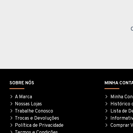
SOBRE NÓS
MINHA CONT
A Marca
Minha Con
Nossas Lojas
Histórico 
Trabalhe Conosco
Lista de D
Trocas e Devoluções
Informati
Política de Privacidade
Comprar V
Termos e Condições