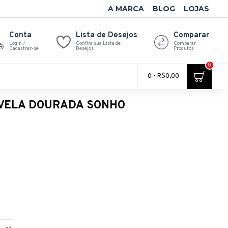
A MARCA
BLOG
LOJAS
Conta
Lista de Desejos
Comparar
Login /
Confira sua Lista de
Comparar
Cadastrar-se
Desejos
Produtos
0
0 - R$0,00
IVELA DOURADA SONHO