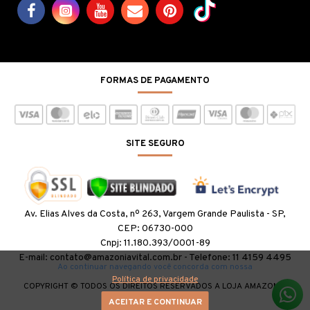
FORMAS DE PAGAMENTO
SITE SEGURO
Av. Elias Alves da Costa, nº 263, Vargem Grande Paulista - SP,
CEP: 06730-000
Cnpj: 11.180.393/0001-89
E-mail: contato@amazoniavital.com.br - Telefone: 11 4159 4495
Ao continuar navegando você concorda com nossa
Política de privacidade
COPYRIGHT © TODOS OS DIREITOS RESERVADOS A LOJA AMAZONIA
VITAL
ACEITAR E CONTINUAR