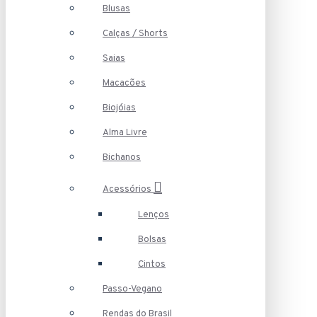
Blusas
Calças / Shorts
Saias
Macacões
Biojóias
Alma Livre
Bichanos
Acessórios
Lenços
Bolsas
Cintos
Passo-Vegano
Rendas do Brasil