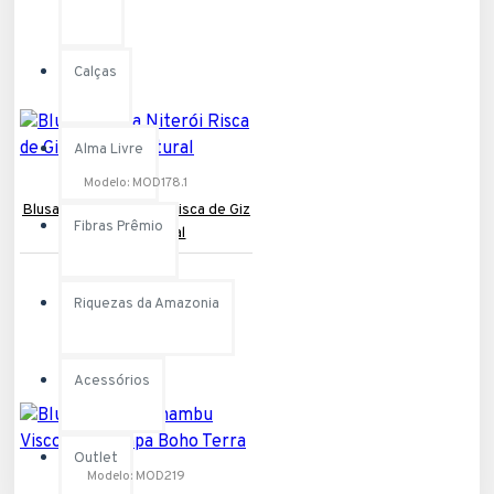
Calças
Alma Livre
Modelo:
MOD178.1
Blusa Regata Niterói Risca de Giz
Fibras Prêmio
Marfim Natural
R$119,90
Riquezas da Amazonia
Acessórios
Outlet
Modelo:
MOD219