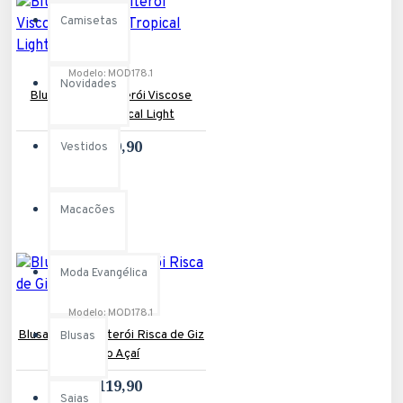
Camisetas
Modelo:
MOD178.1
Novidades
Blusa Regata Niterói Viscose
Estampa Tropical Light
R$119,90
Vestidos
Macacões
Moda Evangélica
Modelo:
MOD178.1
Blusa Regata Niterói Risca de Giz
Blusas
Vinho Açaí
R$119,90
Saias