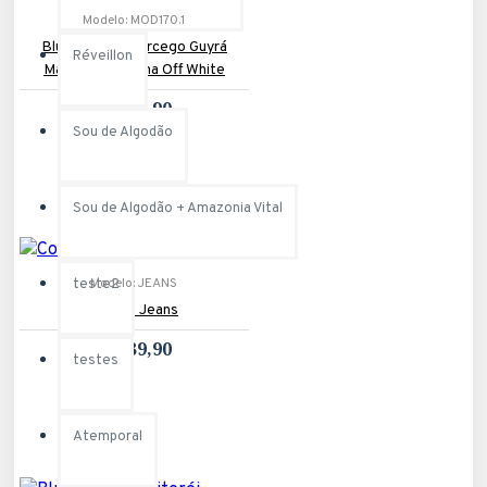
Modelo:
MOD170.1
Blusa Ampla Morcego Guyrá
Réveillon
Manga 3/4 Malha Off White
R$119,90
Sou de Algodão
Sou de Algodão + Amazonia Vital
Modelo:
JEANS
teste2
Colete Jeans
R$139,90
testes
Atemporal