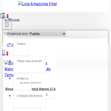
0
Todos
Organizar por:
Todos
0 - R$0,00
0
"Pela Vida Animal"
Seu carrinho está vazio.
A Marca
Modelo:
MOD94
Blusa Morcego Ampla Manga 3/4
Geometrias do Tempo
Coleção Bichanos
R$99,90