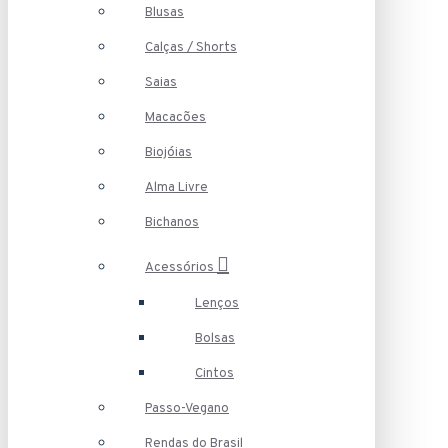
Blusas
Calças / Shorts
Saias
Macacões
Biojóias
Alma Livre
Bichanos
Acessórios
Lenços
Bolsas
Cintos
Passo-Vegano
Rendas do Brasil