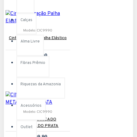
Calças
Modelo:
CIC9990
Cinto Inspiração Palha Elástico
Alma Livre
Caqui
R$99,90
Fibras Prêmio
Riquezas da Amazonia
Acessórios
Modelo:
CIC9990
CINTO TRANÇADO
METALIZADO PRATA
Outlet
R$99,90