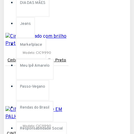
DIA DAS MÃES
Jeans
Marketplace
Modelo:
CIC9990
Cinto trançado com brilho Preto
Meu Ipê Amarelo
R$129,90
Passo-Vegano
Rendas do Brasil
Modelo:
CIC11990
Responsabilidade Social
CINTO INSPIRAÇÃO EM PALHA