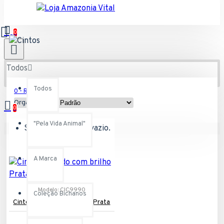
0
Todos
Todos
0 - R$0,00
Organizar por:
0
"Pela Vida Animal"
Seu carrinho está vazio.
A Marca
Modelo:
CIC9990
Coleção Bichanos
Cinto trançado com brilho Prata
R$129,90