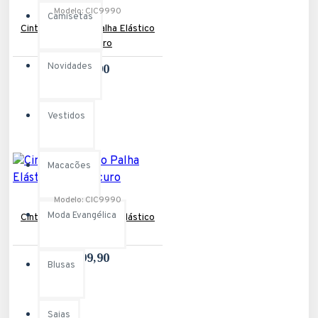
Modelo:
CIC9990
Camisetas
Cinto Inspiração Palha Elástico
Bege Claro
Novidades
R$99,90
Vestidos
Macacões
Modelo:
CIC9990
Moda Evangélica
Cinto Inspiração Palha Elástico
Bege Escuro
R$99,90
Blusas
Saias