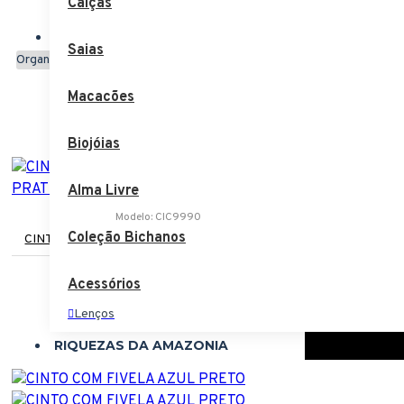
Calças
Comparar
Comparar Produtos
Saias
Organizar por:
Macacões
Biojóias
Alma Livre
Modelo:
CIC9990
Coleção Bichanos
CINTO DE MOLA FIVELA BOLINHA PRATEADA
R$99,90
Acessórios
Lenços
RIQUEZAS DA AMAZONIA
Bolsas
Biojóias
Cintos