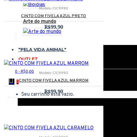
Modelo:
CIC9990
Retalhos e Arte
CINTO COM FIVELA AZUL PRETO
Arte do mundo
R$99,90
Fibras Prêmio
Bolsas
"PELA VIDA ANIMAL"
OUTLET
Passo-Vegano
0 - R$0,00
Modelo:
CIC9990
Rendas do Brasil
CINTO COM FIVELA AZUL MARROM
0
R$99,90
Tricot
Seu carrinho está vazio.