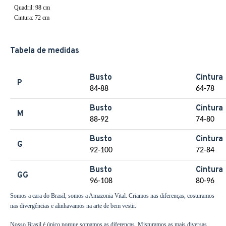
Quadril: 98 cm
Cintura: 72 cm
Tabela de medidas
Busto
Cintura
P
84-88
64-78
Busto
Cintura
M
88-92
74-80
Busto
Cintura
G
92-100
72-84
Busto
Cintura
GG
96-108
80-96
Somos a cara do Brasil, somos a Amazonia Vital. Criamos nas diferenças, costuramos
nas divergências e alinhavamos na arte de bem vestir.
Nosso Brasil é único porque somamos as diferenças. Misturamos as mais diversas