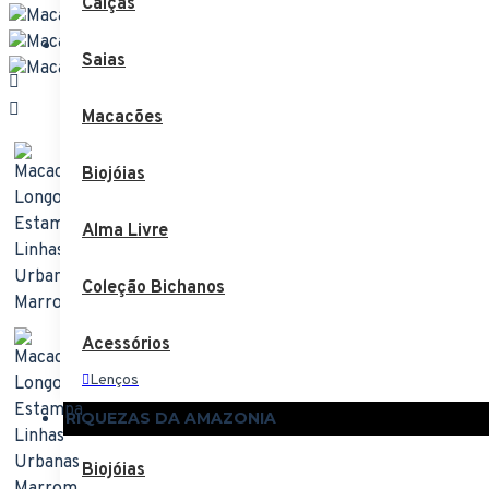
Calças
Comparar
Comparar Produtos
Saias
Macacões
Biojóias
Alma Livre
Coleção Bichanos
Acessórios
Lenços
RIQUEZAS DA AMAZONIA
Bolsas
Biojóias
Cintos