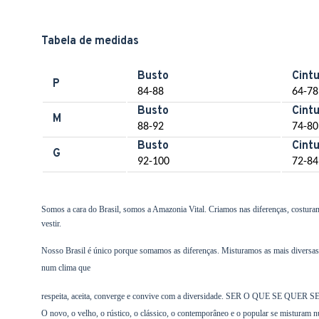
Tabela de medidas
Busto
Cint
P
84-88
64-78
Busto
Cint
M
88-92
74-80
Busto
Cint
G
92-100
72-84
Somos a cara do Brasil, somos a Amazonia Vital. Criamos nas diferenças, costura
vestir.
Nosso Brasil é único porque somamos as diferenças. Misturamos as mais diversas re
num clima que
respeita, aceita, converge e convive com a diversidade. SER O QUE SE Q
O novo, o velho, o rústico, o clássico, o contemporâneo e o popular se misturam n