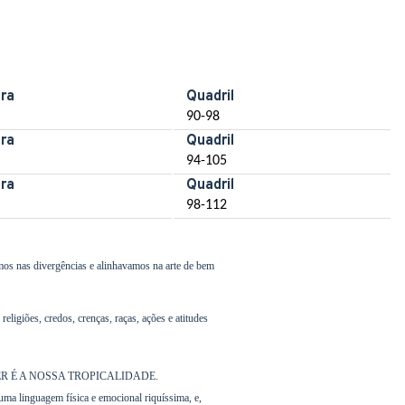
ura
Quadril
90-98
ura
Quadril
94-105
ura
Quadril
98-112
mos nas divergências e alinhavamos na arte de bem
ligiões, credos, crenças, raças, ações e atitudes
UER SER É A NOSSA TROPICALIDADE.
uma linguagem física e emocional riquíssima, e,