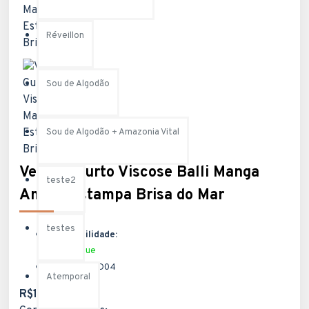
Réveillon
Sou de Algodão
Sou de Algodão + Amazonia Vital
Vestido Curto Viscose Balli Manga
teste2
Ampla Estampa Brisa do Mar
testes
Disponibilidade:
Em Estoque
Modelo:
MOD04
Atemporal
R$199,90