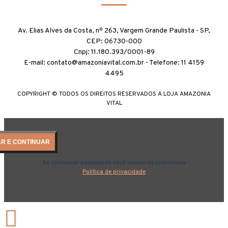
Av. Elias Alves da Costa, nº 263, Vargem Grande Paulista - SP,
CEP: 06730-000
Cnpj: 11.180.393/0001-89
E-mail: contato@amazoniavital.com.br - Telefone: 11 4159
4495
COPYRIGHT © TODOS OS DIREITOS RESERVADOS A LOJA AMAZONIA
VITAL
AR E CONTINUAR
Ao continuar navegando você concorda com nossa
Política de privacidade