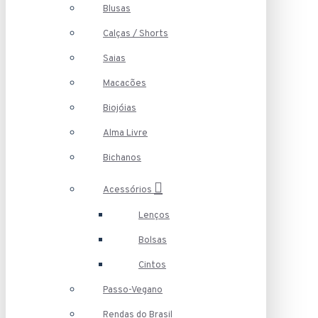
Blusas
Calças / Shorts
Saias
Macacões
Biojóias
Alma Livre
Bichanos
Acessórios
Lenços
Bolsas
Cintos
Passo-Vegano
Rendas do Brasil