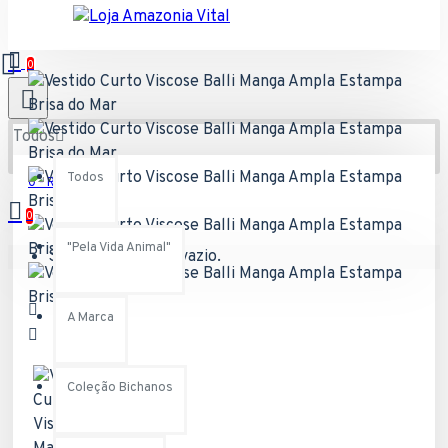
0
Todos
Todos
0 - R$0,00
0
"Pela Vida Animal"
Seu carrinho está vazio.
A Marca
Coleção Bichanos