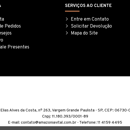
A
SERVIÇOS AO CLIENTE
ta
Entre em Contato
de Pedidos
Solicitar Devolução
esejos
Mapa do Site
vo
ale Presentes
 Elias Alves da Costa, nº 263, Vargem Grande Paulista - SP, CEP: 06730
Cnpj: 11.180.393/0001-89
E-mail: contato@amazoniavital.com.br - Telefone: 11 4159 4495