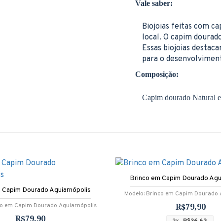
Vale saber:
Biojoias feitas com ca
local. O capim dourad
Essas biojoias destaca
para o desenvolvimen
Composição:
Capim dourado Natural e
Brinco em Capim Dourado Agu
 Capim Dourado Aguiarnópolis
Modelo:
Brinco em Capim Dourado A
R$79,90
co em Capim Dourado Aguiarnópolis
R$79,90
3x
R$26,63